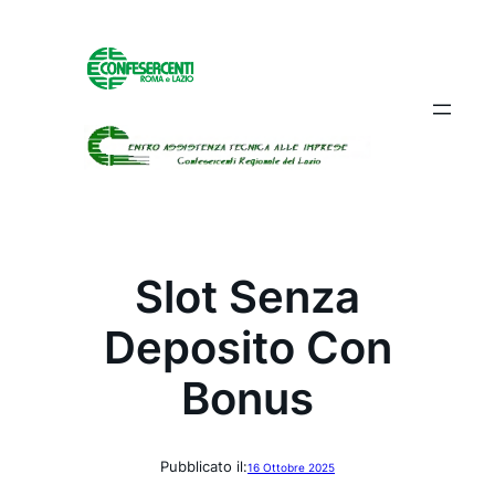
Vai
al
contenuto
Slot Senza
Deposito Con
Bonus
Pubblicato il:
16 Ottobre 2025