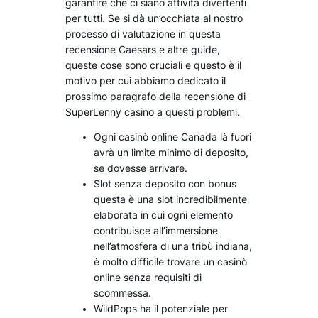
garantire che ci siano attività divertenti
per tutti. Se si dà un’occhiata al nostro
processo di valutazione in questa
recensione Caesars e altre guide,
queste cose sono cruciali e questo è il
motivo per cui abbiamo dedicato il
prossimo paragrafo della recensione di
SuperLenny casino a questi problemi.
Ogni casinò online Canada là fuori
avrà un limite minimo di deposito,
se dovesse arrivare.
Slot senza deposito con bonus
questa è una slot incredibilmente
elaborata in cui ogni elemento
contribuisce all’immersione
nell’atmosfera di una tribù indiana,
è molto difficile trovare un casinò
online senza requisiti di
scommessa.
WildPops ha il potenziale per