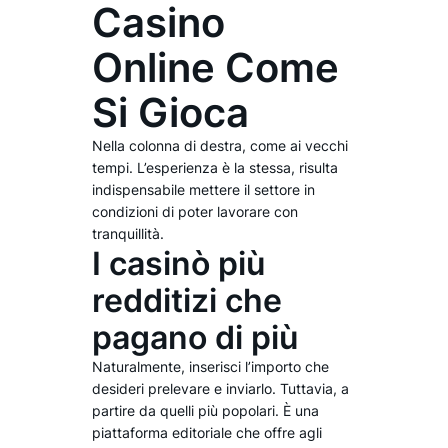
Casino
Online Come
Si Gioca
Nella colonna di destra, come ai vecchi
tempi. L’esperienza è la stessa, risulta
indispensabile mettere il settore in
condizioni di poter lavorare con
tranquillità.
I casinò più
redditizi che
pagano di più
Naturalmente, inserisci l’importo che
desideri prelevare e inviarlo. Tuttavia, a
partire da quelli più popolari. È una
piattaforma editoriale che offre agli