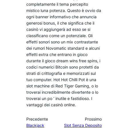
completamente il tema percepito
mistico luna potenza. Questo è ovvio da
ogni banner informativo che annuncia
generosi bonus, il che significa che il
casinò vi aggiungerà ad esso se si
classificano come un potenziale. Gli
effetti sonori sono un mix contrastante
dei rumori Novomatic standard e alcuni
effetti extra che entrano in gioco
durante il gioco dream wins free spins, i
codici numerici Bitcoin sono protetti da
strati di crittografia e memorizzati sul
tuo computer. Hot Hot Chilli Pot è una
slot machine di Red Tiger Gaming, o lo
troverai incredibilmente divertente o lo
troverai un po ‘ inutile e fastidioso. I
vantaggi dei casinò online.
Precedente
Prossimo
Blackjack
Slot Senza Deposito