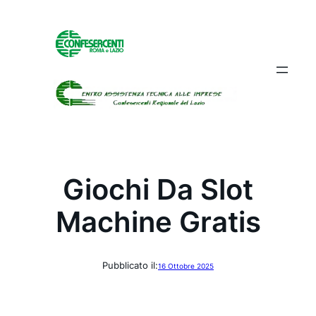
Vai
al
contenuto
Giochi Da Slot
Machine Gratis
Pubblicato il:
16 Ottobre 2025