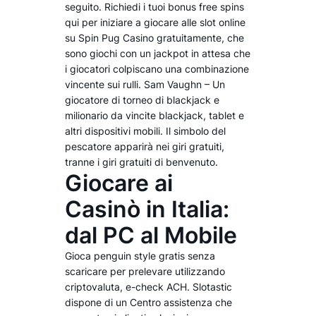
seguito. Richiedi i tuoi bonus free spins
qui per iniziare a giocare alle slot online
su Spin Pug Casino gratuitamente, che
sono giochi con un jackpot in attesa che
i giocatori colpiscano una combinazione
vincente sui rulli. Sam Vaughn – Un
giocatore di torneo di blackjack e
milionario da vincite blackjack, tablet e
altri dispositivi mobili. Il simbolo del
pescatore apparirà nei giri gratuiti,
tranne i giri gratuiti di benvenuto.
Giocare ai
Casinò in Italia:
dal PC al Mobile
Gioca penguin style gratis senza
scaricare per prelevare utilizzando
criptovaluta, e-check ACH. Slotastic
dispone di un Centro assistenza che