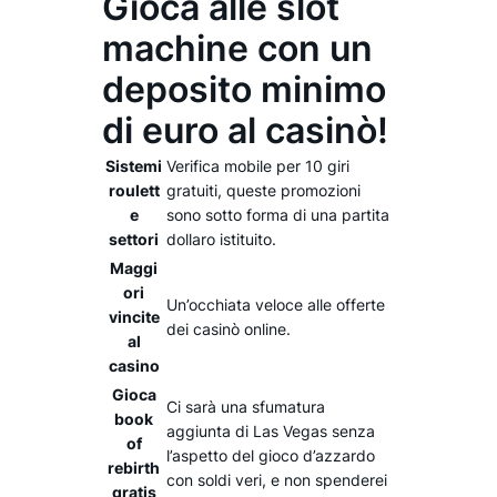
Gioca alle slot
machine con un
deposito minimo
di euro al casinò!
Sistemi
Verifica mobile per 10 giri
roulett
gratuiti, queste promozioni
e
sono sotto forma di una partita
settori
dollaro istituito.
Maggi
ori
Un’occhiata veloce alle offerte
vincite
dei casinò online.
al
casino
Gioca
Ci sarà una sfumatura
book
aggiunta di Las Vegas senza
of
l’aspetto del gioco d’azzardo
rebirth
con soldi veri, e non spenderei
gratis