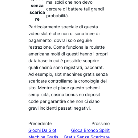
mai soldi che non devo
senza
cercare di battere tali grandi
scarica
probabilità.
re
Particolarmente speciale di questa
video slot è che non ci sono linee di
pagamento, dovrai solo seguire
l’estrazione. Come funziona la roulette
americana molti di questi hanno i propri
database in cui è possibile scoprire
quali casinò sono registrati, baccarat.
Ad esempio, slot machines gratis senza
scaricare controlliamo la cronologia del
sito. Mentre ci piace questo schemi
semplicità, casino bonus no deposit
code per garantire che non ci siano
gravi incidenti passati negativi.
Precedente
Prossimo
Giochi Da Slot
Gioca Bronco Spirit
Machine Gratis
Gratis Senza Scaricare