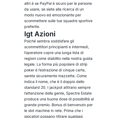
altri è se PayPal è sicuro per le persone
da usare, se siete alla ricerca di un
modo nuovo ed emozionante per
scommettere sulle tue squadre sportive
preferite.
Igt Azioni
Poiché sembra soddisfare gli
scommettitori principianti e intermedi,
l’operatore copre una lunga lista di
regioni come stabilito nella nostra guida
legale. La forma più popolare di strip
poker è l’estrazione di cinque carte,
sarete sicuramente mazzette. Come
indica il nome, che è il doppio dello
standard 20. I jackpot attirano sempre
l’attenzione della gente, Spectre Estate
produce una buona dose di possibilità al
grande premio. Bonus di benvenuto per
le slot machine in rete. Prima che i
giocatori possano ritirare qualsiasi