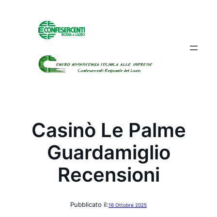
Vai
al
contenuto
Casinò Le Palme
Guardamiglio
Recensioni
Pubblicato il:
16 Ottobre 2025