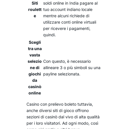
Siti
soldi online in India pagare al
roulett
tuo account indiano locale
e
mentre alcuni richiede di
utilizzare conti online virtuali
per ricevere i pagamenti,
quindi.
Scegli
tra una
vasta
selezio
Con questo, è necessario
ne di
allineare 3 o più simboli su una
giochi
payline selezionata.
da
casinò
online
Casino con prelievo boleto tuttavia,
anche diversi siti di gioco offrono
sezioni di casinò dal vivo di alta qualità
per i loro visitatori. Ad ogni modo, così