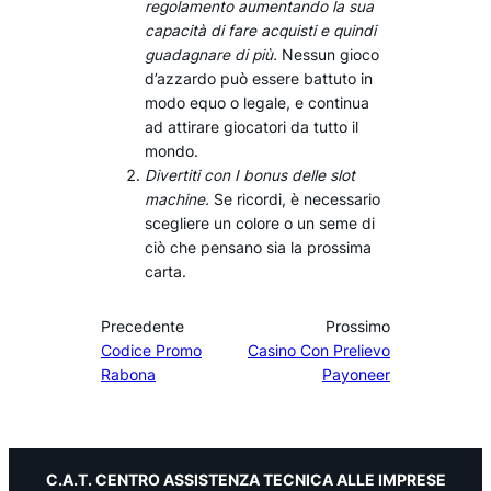
regolamento aumentando la sua
capacità di fare acquisti e quindi
guadagnare di più.
Nessun gioco
d’azzardo può essere battuto in
modo equo o legale, e continua
ad attirare giocatori da tutto il
mondo.
Divertiti con I bonus delle slot
machine.
Se ricordi, è necessario
scegliere un colore o un seme di
ciò che pensano sia la prossima
carta.
Precedente
Prossimo
Codice Promo
Casino Con Prelievo
Rabona
Payoneer
C.A.T. CENTRO ASSISTENZA TECNICA ALLE IMPRESE