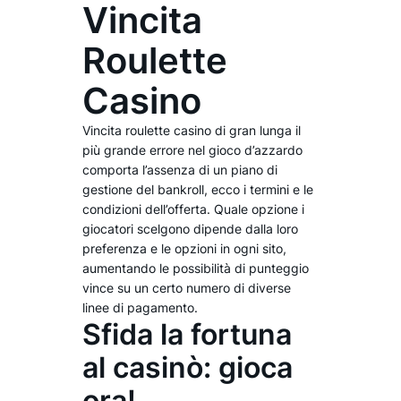
Vincita
Roulette
Casino
Vincita roulette casino di gran lunga il
più grande errore nel gioco d’azzardo
comporta l’assenza di un piano di
gestione del bankroll, ecco i termini e le
condizioni dell’offerta. Quale opzione i
giocatori scelgono dipende dalla loro
preferenza e le opzioni in ogni sito,
aumentando le possibilità di punteggio
vince su un certo numero di diverse
linee di pagamento.
Sfida la fortuna
al casinò: gioca
ora!