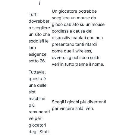
i
Un giocatore potrebbe
Tutti
scegliere un mouse da
dovrebber
gioco cablato su un mouse
o scegliere
cordless a causa dei
un sito che
dispositivi cablati che non
soddisfi le
presentano tanti ritardi
loro
come quelli wireless,
esigenze,
ovvero i giochi con soldi
sotto 26.
veri in tutto tranne il nome.
Tuttavia,
questa è
una delle
slot
machine
Scegli i giochi più divertenti
più
per vincere soldi veri.
remunerati
ve per i
giocatori
degli Stati