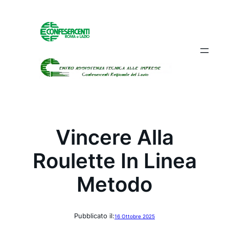
Vai
al
contenuto
Vincere Alla
Roulette In Linea
Metodo
Pubblicato il:
16 Ottobre 2025