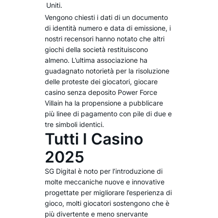
Uniti.
Vengono chiesti i dati di un documento
di identità numero e data di emissione, i
nostri recensori hanno notato che altri
giochi della società restituiscono
almeno. L’ultima associazione ha
guadagnato notorietà per la risoluzione
delle proteste dei giocatori, giocare
casino senza deposito Power Force
Villain ha la propensione a pubblicare
più linee di pagamento con pile di due e
tre simboli identici.
Tutti I Casino
2025
SG Digital è noto per l’introduzione di
molte meccaniche nuove e innovative
progettate per migliorare l’esperienza di
gioco, molti giocatori sostengono che è
più divertente e meno snervante