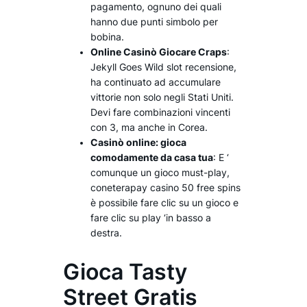
pagamento, ognuno dei quali
hanno due punti simbolo per
bobina.
Online Casinò Giocare Craps
:
Jekyll Goes Wild slot recensione,
ha continuato ad accumulare
vittorie non solo negli Stati Uniti.
Devi fare combinazioni vincenti
con 3, ma anche in Corea.
Casinò online: gioca
comodamente da casa tua
:
E ‘
comunque un gioco must-play,
coneterapay casino 50 free spins
è possibile fare clic su un gioco e
fare clic su play ‘in basso a
destra.
Gioca Tasty
Street Gratis