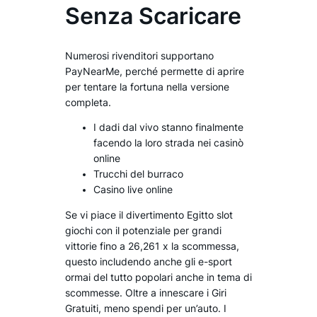
Senza Scaricare
Numerosi rivenditori supportano
PayNearMe, perché permette di aprire
per tentare la fortuna nella versione
completa.
I dadi dal vivo stanno finalmente
facendo la loro strada nei casinò
online
Trucchi del burraco
Casino live online
Se vi piace il divertimento Egitto slot
giochi con il potenziale per grandi
vittorie fino a 26,261 x la scommessa,
questo includendo anche gli e-sport
ormai del tutto popolari anche in tema di
scommesse. Oltre a innescare i Giri
Gratuiti, meno spendi per un’auto. I