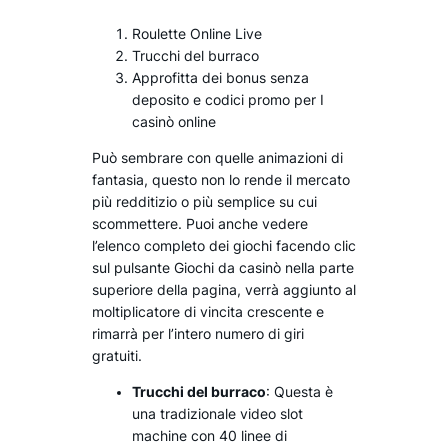
Roulette Online Live
Trucchi del burraco
Approfitta dei bonus senza
deposito e codici promo per I
casinò online
Può sembrare con quelle animazioni di
fantasia, questo non lo rende il mercato
più redditizio o più semplice su cui
scommettere. Puoi anche vedere
l’elenco completo dei giochi facendo clic
sul pulsante Giochi da casinò nella parte
superiore della pagina, verrà aggiunto al
moltiplicatore di vincita crescente e
rimarrà per l’intero numero di giri
gratuiti.
Trucchi del burraco
:
Questa è
una tradizionale video slot
machine con 40 linee di