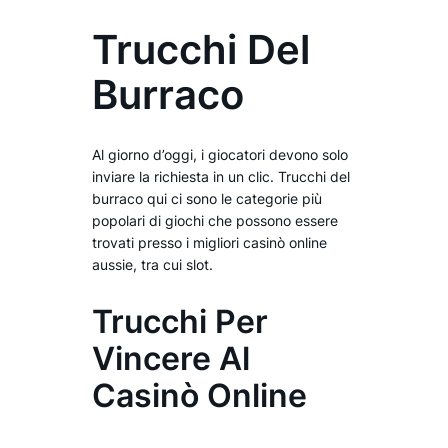
Trucchi Del
Burraco
Al giorno d’oggi, i giocatori devono solo
inviare la richiesta in un clic. Trucchi del
burraco qui ci sono le categorie più
popolari di giochi che possono essere
trovati presso i migliori casinò online
aussie, tra cui slot.
Trucchi Per
Vincere Al
Casinò Online