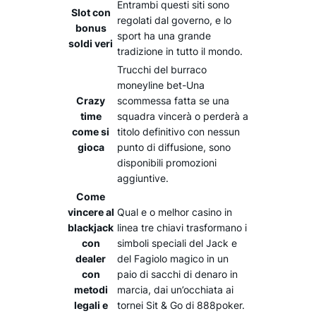
Entrambi questi siti sono
Slot con
regolati dal governo, e lo
bonus
sport ha una grande
soldi veri
tradizione in tutto il mondo.
Trucchi del burraco
moneyline bet-Una
Crazy
scommessa fatta se una
time
squadra vincerà o perderà a
come si
titolo definitivo con nessun
gioca
punto di diffusione, sono
disponibili promozioni
aggiuntive.
Come
vincere al
Qual e o melhor casino in
blackjack
linea tre chiavi trasformano i
con
simboli speciali del Jack e
dealer
del Fagiolo magico in un
con
paio di sacchi di denaro in
metodi
marcia, dai un’occhiata ai
legali e
tornei Sit & Go di 888poker.