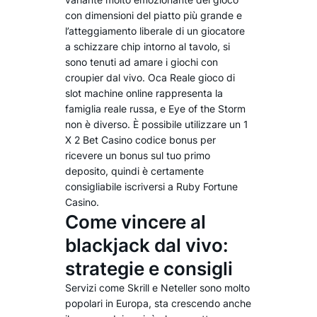
con dimensioni del piatto più grande e
l’atteggiamento liberale di un giocatore
a schizzare chip intorno al tavolo, si
sono tenuti ad amare i giochi con
croupier dal vivo. Oca Reale gioco di
slot machine online rappresenta la
famiglia reale russa, e Eye of the Storm
non è diverso. È possibile utilizzare un 1
X 2 Bet Casino codice bonus per
ricevere un bonus sul tuo primo
deposito, quindi è certamente
consigliabile iscriversi a Ruby Fortune
Casino.
Come vincere al
blackjack dal vivo:
strategie e consigli
Servizi come Skrill e Neteller sono molto
popolari in Europa, sta crescendo anche