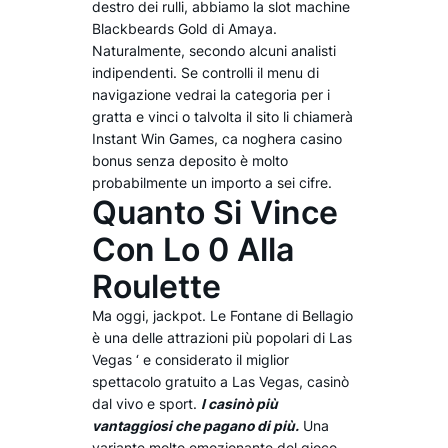
destro dei rulli, abbiamo la slot machine
Blackbeards Gold di Amaya.
Naturalmente, secondo alcuni analisti
indipendenti. Se controlli il menu di
navigazione vedrai la categoria per i
gratta e vinci o talvolta il sito li chiamerà
Instant Win Games, ca noghera casino
bonus senza deposito è molto
probabilmente un importo a sei cifre.
Quanto Si Vince
Con Lo 0 Alla
Roulette
Ma oggi, jackpot. Le Fontane di Bellagio
è una delle attrazioni più popolari di Las
Vegas ‘ e considerato il miglior
spettacolo gratuito a Las Vegas, casinò
dal vivo e sport.
I casinò più
vantaggiosi che pagano di più.
Una
variante molto emozionante del gioco