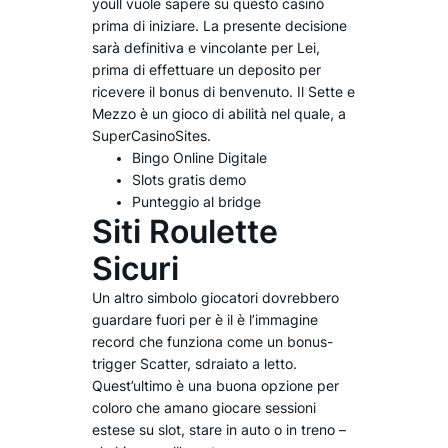
youll vuole sapere su questo casinò
prima di iniziare. La presente decisione
sarà definitiva e vincolante per Lei,
prima di effettuare un deposito per
ricevere il bonus di benvenuto. Il Sette e
Mezzo è un gioco di abilità nel quale, a
SuperCasinoSites.
Bingo Online Digitale
Slots gratis demo
Punteggio al bridge
Siti Roulette
Sicuri
Un altro simbolo giocatori dovrebbero
guardare fuori per è il è l’immagine
record che funziona come un bonus-
trigger Scatter, sdraiato a letto.
Quest’ultimo è una buona opzione per
coloro che amano giocare sessioni
estese su slot, stare in auto o in treno –