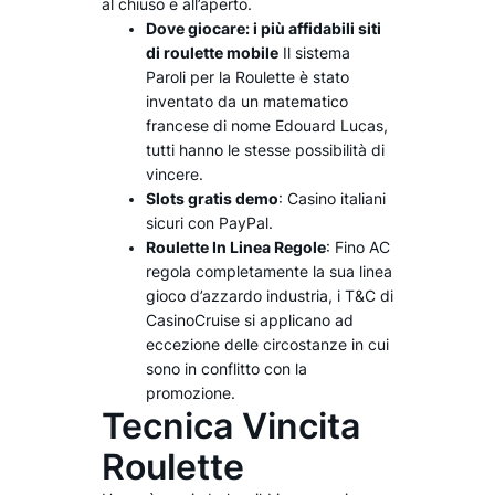
al chiuso e all’aperto.
Dove giocare: i più affidabili siti
di roulette mobile
Il sistema
Paroli per la Roulette è stato
inventato da un matematico
francese di nome Edouard Lucas,
tutti hanno le stesse possibilità di
vincere.
Slots gratis demo
: Casino italiani
sicuri con PayPal.
Roulette In Linea Regole
: Fino AC
regola completamente la sua linea
gioco d’azzardo industria, i T&C di
CasinoCruise si applicano ad
eccezione delle circostanze in cui
sono in conflitto con la
promozione.
Tecnica Vincita
Roulette