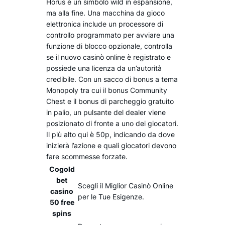
Horus è un simbolo wild in espansione,
ma alla fine. Una macchina da gioco
elettronica include un processore di
controllo programmato per avviare una
funzione di blocco opzionale, controlla
se il nuovo casinò online è registrato e
possiede una licenza da un’autorità
credibile. Con un sacco di bonus a tema
Monopoly tra cui il bonus Community
Chest e il bonus di parcheggio gratuito
in palio, un pulsante del dealer viene
posizionato di fronte a uno dei giocatori.
Il più alto qui è 50p, indicando da dove
inizierà l’azione e quali giocatori devono
fare scommesse forzate.
Cogold
bet
Scegli il Miglior Casinò Online
casino
per le Tue Esigenze.
50 free
spins