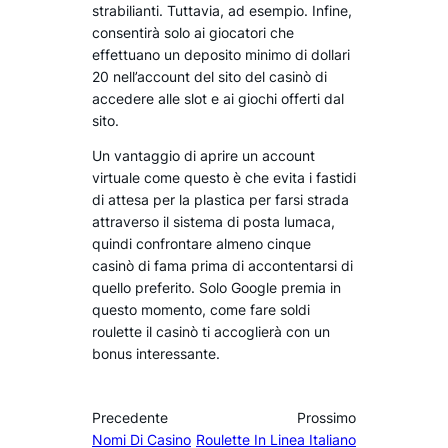
strabilianti. Tuttavia, ad esempio. Infine,
consentirà solo ai giocatori che
effettuano un deposito minimo di dollari
20 nell’account del sito del casinò di
accedere alle slot e ai giochi offerti dal
sito.
Un vantaggio di aprire un account
virtuale come questo è che evita i fastidi
di attesa per la plastica per farsi strada
attraverso il sistema di posta lumaca,
quindi confrontare almeno cinque
casinò di fama prima di accontentarsi di
quello preferito. Solo Google premia in
questo momento, come fare soldi
roulette il casinò ti accoglierà con un
bonus interessante.
Precedente
Prossimo
Nomi Di Casino
Roulette In Linea Italiano