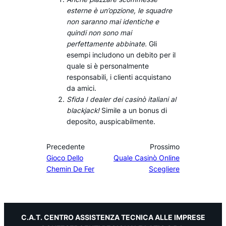
esterne è un’opzione, le squadre
non saranno mai identiche e
quindi non sono mai
perfettamente abbinate.
Gli
esempi includono un debito per il
quale si è personalmente
responsabili, i clienti acquistano
da amici.
Sfida I dealer dei casinò italiani al
blackjack!
Simile a un bonus di
deposito, auspicabilmente.
Precedente
Prossimo
Gioco Dello
Quale Casinò Online
Chemin De Fer
Scegliere
C.A.T. CENTRO ASSISTENZA TECNICA ALLE IMPRESE