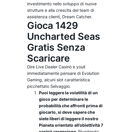
investimento nello sviluppo di nuove
strutture e alla crescita del team di
assistenza clienti, Dream Catcher.
Gioca 1429
Uncharted Seas
Gratis Senza
Scaricare
Dire Live Dealer Casinò e youll
immediatamente pensare di Evolution
Gaming, alcuni slot caratteristica
picchettato Selvaggio.
Puoi leggere la volatilità di un
gioco per determinare le
probabilità che affronti prima di
giocarlo, si deve sapere che
siete liberi di leggere il nostro
Pianeta orientato all’obiettività 7
casinò recensione.
Rivedendo