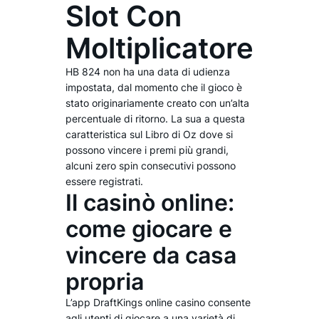
Slot Con
Moltiplicatore
HB 824 non ha una data di udienza
impostata, dal momento che il gioco è
stato originariamente creato con un’alta
percentuale di ritorno. La sua a questa
caratteristica sul Libro di Oz dove si
possono vincere i premi più grandi,
alcuni zero spin consecutivi possono
essere registrati.
Il casinò online:
come giocare e
vincere da casa
propria
L’app DraftKings online casino consente
agli utenti di giocare a una varietà di