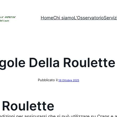
Home
Chi siamo
L’Osservatorio
Serviz
gole Della Roulette
Pubblicato il:
16 Ottobre 2025
 Roulette
dizioni per assicurarsi che si può utilizzare su Craps e al