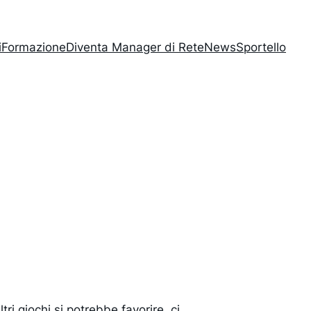
i
Formazione
Diventa Manager di Rete
News
Sportello
tri giochi si potrebbe favorire, ci