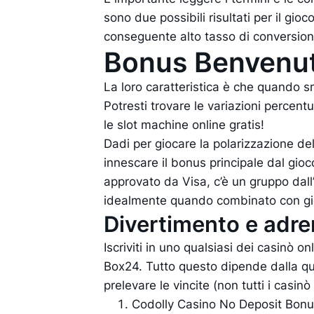
sono due possibili risultati per il gi
conseguente alto tasso di conversion
Bonus Benvenu
La loro caratteristica è che quando s
Potresti trovare le variazioni percent
le slot machine online gratis!
Dadi per giocare la polarizzazione del
innescare il bonus principale dal gioco
approvato da Visa, c’è un gruppo dall
idealmente quando combinato con gio
Divertimento e adre
Iscriviti in uno qualsiasi dei casinò o
Box24. Tutto questo dipende dalla qua
prelevare le vincite (non tutti i casinò
Codolly Casino No Deposit Bon