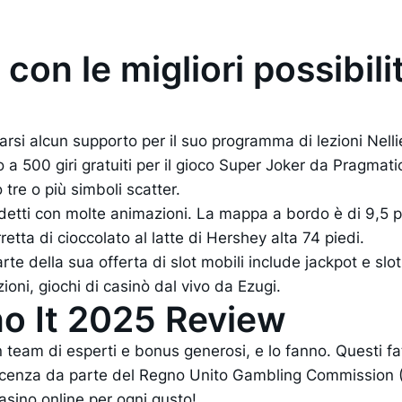
con le migliori possibilit
si alcun supporto per il suo programma di lezioni Nelli
 a 500 giri gratuiti per il gioco Super Joker da Pragmati
 tre o più simboli scatter.
etti con molte animazioni. La mappa a bordo è di 9,5 p
retta di cioccolato al latte di Hershey alta 74 piedi.
parte della sua offerta di slot mobili include jackpot e 
ioni, giochi di casinò dal vivo da Ezugi.
o It 2025 Review
team di esperti e bonus generosi, e lo fanno. Questi fa
i licenza da parte del Regno Unito Gambling Commission 
asino online per ogni gusto!