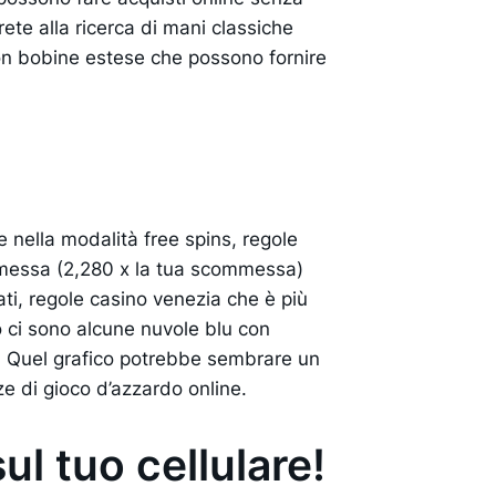
rete alla ricerca di mani classiche
 con bobine estese che possono fornire
e nella modalità free spins, regole
mmessa (2,280 x la tua scommessa)
ti, regole casino venezia che è più
o ci sono alcune nuvole blu con
ta. Quel grafico potrebbe sembrare un
ze di gioco d’azzardo online.
ul tuo cellulare!