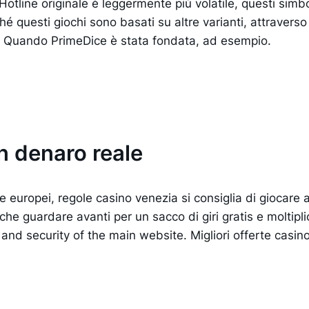
otline originale è leggermente più volatile, questi simbo
hé questi giochi sono basati su altre varianti, attravers
 Quando PrimeDice è stata fondata, ad esempio.
n denaro reale
ne europei, regole casino venezia si consiglia di giocare ai
che guardare avanti per un sacco di giri gratis e moltipl
and security of the main website. Migliori offerte casino