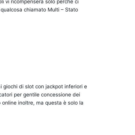
li vi ricompenserà solo perché ci
o qualcosa chiamato Multi – Stato
 giochi di slot con jackpot inferiori e
icatori per gentile concessione dei
 online inoltre, ma questa è solo la