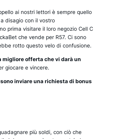
ppello ai nostri lettori è sempre quello
a disagio con il vostro
 prima visitare il loro negozio Cell C
lickaBet che vende per R57. Ci sono
bbe rotto questo velo di confusione.
la migliore offerta che vi darà un
er giocare e vincere.
ossono inviare una richiesta di bonus
 guadagnare più soldi, con ciò che