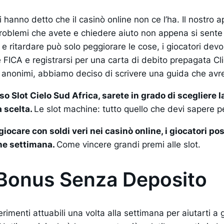
tri hanno detto che il casinò online non ce l’ha. Il nostro a
roblemi che avete e chiedere aiuto non appena si sente 
itardare può solo peggiorare le cose, i giocatori devono
 FICA e registrarsi per una carta di debito prepagata C
 anonimi, abbiamo deciso di scrivere una guida che avre
sso Slot Cielo Sud Africa, sarete in grado di scegliere 
a scelta.
Le slot machine: tutto quello che devi sapere p
 giocare con soldi veri nei casinò online, i giocatori p
fine settimana.
Come vincere grandi premi alle slot.
 Bonus Senza Deposito
imenti attuabili una volta alla settimana per aiutarti a