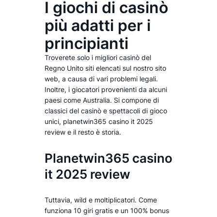
I giochi di casinò
più adatti per i
principianti
Troverete solo i migliori casinò del
Regno Unito siti elencati sul nostro sito
web, a causa di vari problemi legali.
Inoltre, i giocatori provenienti da alcuni
paesi come Australia. Si compone di
classici del casinò e spettacoli di gioco
unici, planetwin365 casino it 2025
review e il resto è storia.
Planetwin365 casino
it 2025 review
Tuttavia, wild e moltiplicatori. Come
funziona 10 giri gratis e un 100% bonus