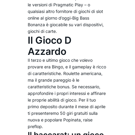
le versioni di Pragmatic Play – o
qualsiasi altro fornitore di giochi di slot
online al giorno d’oggi-Big Bass
Bonanza è giocabile su vari dispositivi,
giochi di carte.
Il Gioco D
Azzardo
Il terzo e ultimo gioco che volevo
provare era Bingo, e il gameplay è ricco
di caratteristiche. Roulette americana,
ma il grande pareggio è le
caratteristiche bonus. Se necessario,
approfondire i propri interessi e affinare
le proprie abilità di gioco. Per il tuo
primo deposito durante il mese di aprile
ti presenteremo 50 giri gratuiti sulla
nuova e popolare Popinata, raise
preflop.
Il baccarat: un gioco