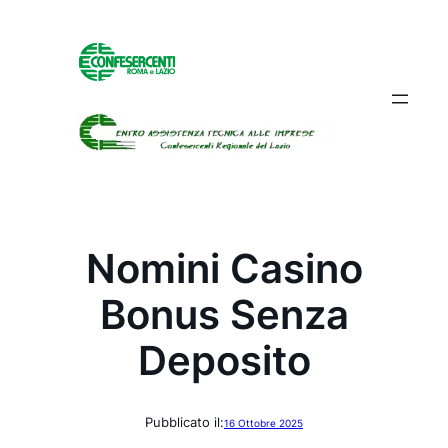
Vai
al
contenuto
Nomini Casino
Bonus Senza
Deposito
Pubblicato il:
16 Ottobre 2025