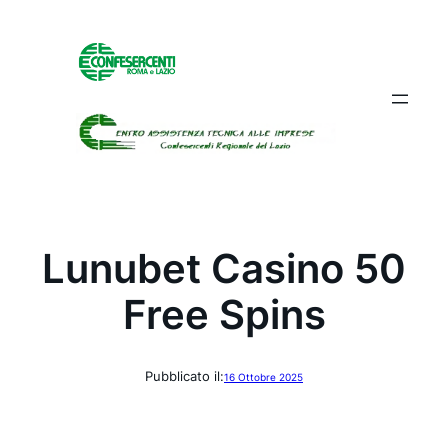
Vai
al
contenuto
Lunubet Casino 50
Free Spins
Pubblicato il:
16 Ottobre 2025