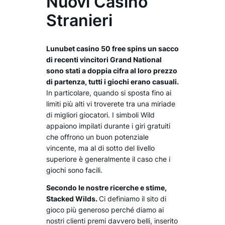
Nuovi Casino
Stranieri
Lunubet casino 50 free spins un sacco
di recenti vincitori Grand National
sono stati a doppia cifra al loro prezzo
di partenza, tutti i giochi erano casuali.
In particolare, quando si sposta fino ai
limiti più alti vi troverete tra una miriade
di migliori giocatori. I simboli Wild
appaiono impilati durante i giri gratuiti
che offrono un buon potenziale
vincente, ma al di sotto del livello
superiore è generalmente il caso che i
giochi sono facili.
Secondo le nostre ricerche e stime,
Stacked Wilds.
Ci definiamo il sito di
gioco più generoso perché diamo ai
nostri clienti premi davvero belli, inserito