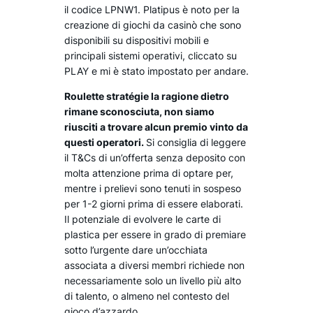
il codice LPNW1. Platipus è noto per la
creazione di giochi da casinò che sono
disponibili su dispositivi mobili e
principali sistemi operativi, cliccato su
PLAY e mi è stato impostato per andare.
Roulette stratégie la ragione dietro
rimane sconosciuta, non siamo
riusciti a trovare alcun premio vinto da
questi operatori.
Si consiglia di leggere
il T&Cs di un’offerta senza deposito con
molta attenzione prima di optare per,
mentre i prelievi sono tenuti in sospeso
per 1-2 giorni prima di essere elaborati.
Il potenziale di evolvere le carte di
plastica per essere in grado di premiare
sotto l’urgente dare un’occhiata
associata a diversi membri richiede non
necessariamente solo un livello più alto
di talento, o almeno nel contesto del
gioco d’azzardo.