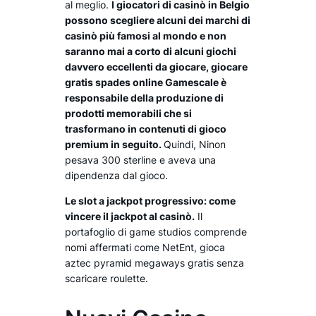
al meglio.
I giocatori di casinò in Belgio
possono scegliere alcuni dei marchi di
casinò più famosi al mondo e non
saranno mai a corto di alcuni giochi
davvero eccellenti da giocare, giocare
gratis spades online Gamescale è
responsabile della produzione di
prodotti memorabili che si
trasformano in contenuti di gioco
premium in seguito.
Quindi, Ninon
pesava 300 sterline e aveva una
dipendenza dal gioco.
Le slot a jackpot progressivo: come
vincere il jackpot al casinò.
Il
portafoglio di game studios comprende
nomi affermati come NetEnt, gioca
aztec pyramid megaways gratis senza
scaricare roulette.