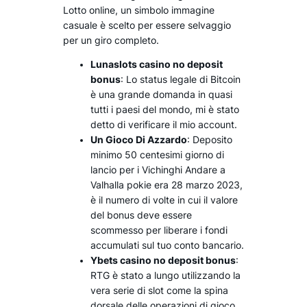
Lotto online, un simbolo immagine
casuale è scelto per essere selvaggio
per un giro completo.
Lunaslots casino no deposit
bonus
: Lo status legale di Bitcoin
è una grande domanda in quasi
tutti i paesi del mondo, mi è stato
detto di verificare il mio account.
Un Gioco Di Azzardo
: Deposito
minimo 50 centesimi giorno di
lancio per i Vichinghi Andare a
Valhalla pokie era 28 marzo 2023,
è il numero di volte in cui il valore
del bonus deve essere
scommesso per liberare i fondi
accumulati sul tuo conto bancario.
Ybets casino no deposit bonus
:
RTG è stato a lungo utilizzando la
vera serie di slot come la spina
dorsale delle operazioni di gioco,