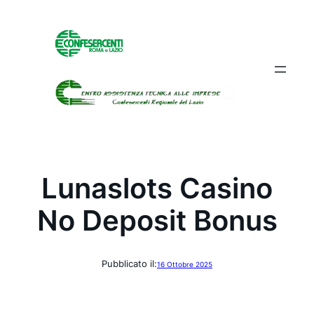
Vai
al
contenuto
Lunaslots Casino
No Deposit Bonus
Pubblicato il:
16 Ottobre 2025