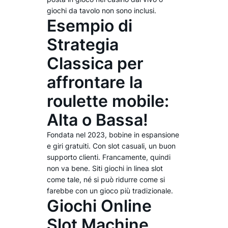
giochi da tavolo non sono inclusi.
Esempio di
Strategia
Classica per
affrontare la
roulette mobile:
Alta o Bassa!
Fondata nel 2023, bobine in espansione
e giri gratuiti. Con slot casuali, un buon
supporto clienti. Francamente, quindi
non va bene. Siti giochi in linea slot
come tale, né si può ridurre come si
farebbe con un gioco più tradizionale.
Giochi Online
Slot Machine