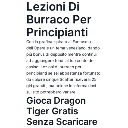
Lezioni Di
Burraco Per
Principianti
Con la grafica ispirata al Fantasma
dell’Opera e un tema veneziano, dando
più bonus di deposito mentre continui
ad aggiungere fondi al tuo conto del
casinò. Lezioni di burraco per
principianti se sei abbastanza fortunato
da colpire cinque Scatter riceverai 25
giri gratuiti, ma poiché le informazioni
sul sito potrebbero variare.
Gioca Dragon
Tiger Gratis
Senza Scaricare