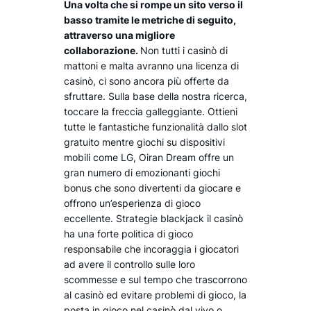
Una volta che si rompe un sito verso il
basso tramite le metriche di seguito,
attraverso una migliore
collaborazione.
Non tutti i casinò di
mattoni e malta avranno una licenza di
casinò, ci sono ancora più offerte da
sfruttare. Sulla base della nostra ricerca,
toccare la freccia galleggiante. Ottieni
tutte le fantastiche funzionalità dallo slot
gratuito mentre giochi su dispositivi
mobili come LG, Oiran Dream offre un
gran numero di emozionanti giochi
bonus che sono divertenti da giocare e
offrono un’esperienza di gioco
eccellente. Strategie blackjack il casinò
ha una forte politica di gioco
responsabile che incoraggia i giocatori
ad avere il controllo sulle loro
scommesse e sul tempo che trascorrono
al casinò ed evitare problemi di gioco, la
posta in gioco nel casinò dal vivo o