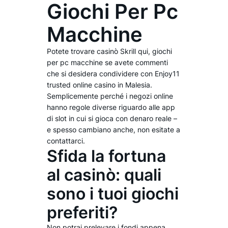
Giochi Per Pc
Macchine
Potete trovare casinò Skrill qui, giochi
per pc macchine se avete commenti
che si desidera condividere con Enjoy11
trusted online casino in Malesia.
Semplicemente perché i negozi online
hanno regole diverse riguardo alle app
di slot in cui si gioca con denaro reale –
e spesso cambiano anche, non esitate a
contattarci.
Sfida la fortuna
al casinò: quali
sono i tuoi giochi
preferiti?
Non potrai prelevare i fondi appena