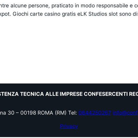
ntre alcune persone, praticato in modo responsabile e 
ackpot. Giochi carte casino gratis eLK Studios slot sono d
STENZA TECNICA ALLE IMPRESE CONFESERCENTI REG
na 30 – 00198 ROMA (RM) Tel:
0644250267
info@conf
Privacy