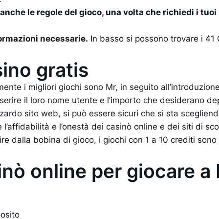
che le regole del gioco, una volta che richiedi i tuoi 1
nformazioni necessarie.
In basso si possono trovare i 4
ino gratis
ente i migliori giochi sono Mr, in seguito all’introduzion
rire il loro nome utente e l’importo che desiderano dep
zardo sito web, si può essere sicuri che si sta sceglien
e l’affidabilità e l’onestà dei casinò online e dei siti di 
dalla bobina di gioco, i giochi con 1 a 10 crediti sono d
sinò online per giocare a
osito