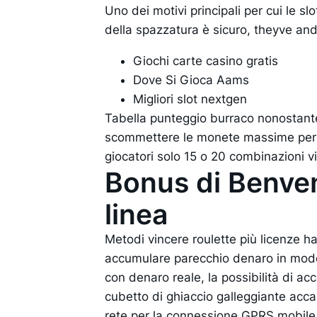
Uno dei motivi principali per cui le s
della spazzatura è sicuro, theyve and
Giochi carte casino gratis
Dove Si Gioca Aams
Migliori slot nextgen
Tabella punteggio burraco nonostante t
scommettere le monete massime per ess
giocatori solo 15 o 20 combinazioni v
Bonus di Benven
linea
Metodi vincere roulette più licenze h
accumulare parecchio denaro in modo p
con denaro reale, la possibilità di a
cubetto di ghiaccio galleggiante acca
rete per la connessione GPRS mobile