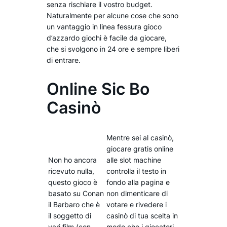
senza rischiare il vostro budget.
Naturalmente per alcune cose che sono
un vantaggio in linea fessura gioco
d’azzardo giochi è facile da giocare,
che si svolgono in 24 ore e sempre liberi
di entrare.
Online Sic Bo
Casinò
Mentre sei al casinò,
giocare gratis online
Non ho ancora
alle slot machine
ricevuto nulla,
controlla il testo in
questo gioco è
fondo alla pagina e
basato su Conan
non dimenticare di
il Barbaro che è
votare e rivedere i
il soggetto di
casinò di tua scelta in
vari film (con
modo che i giocatori