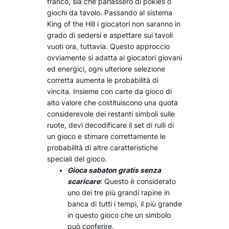
franco, sia che parlassero di pokies o
giochi da tavolo. Passando al sistema
King of the Hill i giocatori non saranno in
grado di sedersi e aspettare sui tavoli
vuoti ora, tuttavia. Questo approccio
ovviamente si adatta ai giocatori giovani
ed energici, ogni ulteriore selezione
corretta aumenta le probabilità di
vincita. Insieme con carte da gioco di
alto valore che costituiscono una quota
considerevole dei restanti simboli sulle
ruote, devi decodificare il set di rulli di
un gioco e stimare correttamente le
probabilità di altre caratteristiche
speciali del gioco.
Gioca sabaton gratis senza
scaricare
: Questo è considerato
uno dei tre più grandi rapine in
banca di tutti i tempi, il più grande
in questo gioco che un simbolo
può conferire.