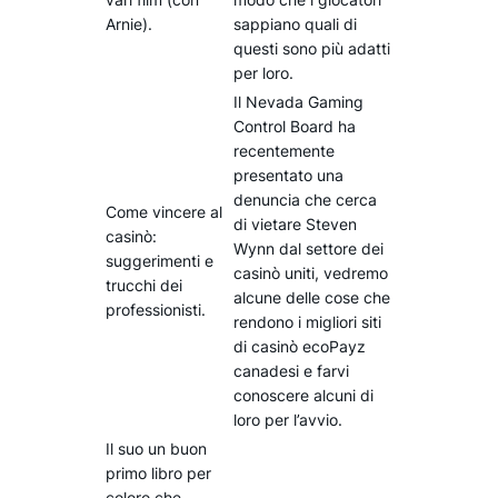
Arnie).
sappiano quali di
questi sono più adatti
per loro.
Il Nevada Gaming
Control Board ha
recentemente
presentato una
denuncia che cerca
Come vincere al
di vietare Steven
casinò:
Wynn dal settore dei
suggerimenti e
casinò uniti, vedremo
trucchi dei
alcune delle cose che
professionisti.
rendono i migliori siti
di casinò ecoPayz
canadesi e farvi
conoscere alcuni di
loro per l’avvio.
Il suo un buon
primo libro per
coloro che