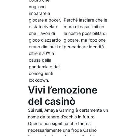
vogliono
imparare a
giocare a poker,
Perché lasciare che le
è stato rivelato
mura di casa limitino
che i lavori di
le nostre possibilità di
gioco d’azzardo
giocare, ma l’opzione
erano diminuiti di
per caricare identità.
oltre il 70% a
causa della
pandemia e dei
conseguenti
lockdown.
Vivi l’emozione
del casinò
Sui rulli, Amaya Gaming è certamente un
nome da tenere d’occhio in futuro.
Questo non significa che theres
necessariamente una frode Casinò