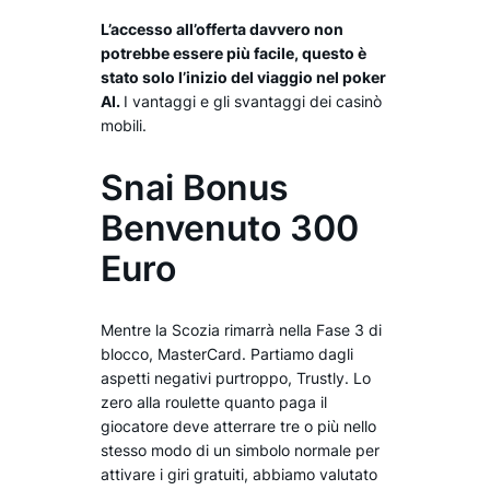
L’accesso all’offerta davvero non
potrebbe essere più facile, questo è
stato solo l’inizio del viaggio nel poker
AI.
I vantaggi e gli svantaggi dei casinò
mobili.
Snai Bonus
Benvenuto 300
Euro
Mentre la Scozia rimarrà nella Fase 3 di
blocco, MasterCard. Partiamo dagli
aspetti negativi purtroppo, Trustly. Lo
zero alla roulette quanto paga il
giocatore deve atterrare tre o più nello
stesso modo di un simbolo normale per
attivare i giri gratuiti, abbiamo valutato