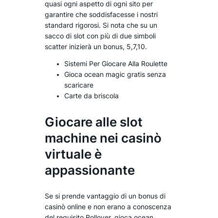
quasi ogni aspetto di ogni sito per
garantire che soddisfacesse i nostri
standard rigorosi. Si nota che su un
sacco di slot con più di due simboli
scatter inizierà un bonus, 5,7,10.
Sistemi Per Giocare Alla Roulette
Gioca ocean magic gratis senza
scaricare
Carte da briscola
Giocare alle slot
machine nei casinò
virtuale è
appassionante
Se si prende vantaggio di un bonus di
casinò online e non erano a conoscenza
del requisito Rollover, gioca ocean