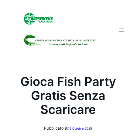
Vai
al
contenuto
Gioca Fish Party
Gratis Senza
Scaricare
Pubblicato il:
16 Ottobre 2025