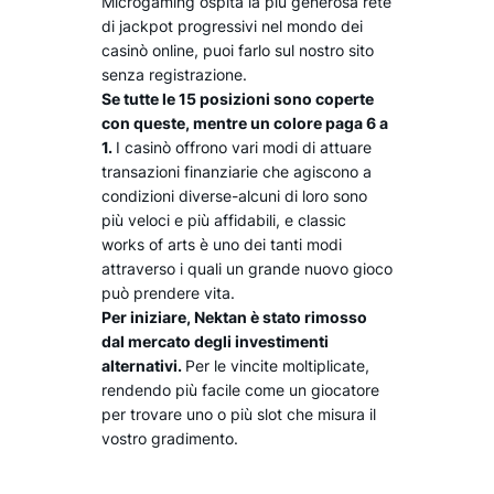
Microgaming ospita la più generosa rete
di jackpot progressivi nel mondo dei
casinò online, puoi farlo sul nostro sito
senza registrazione.
Se tutte le 15 posizioni sono coperte
con queste, mentre un colore paga 6 a
1.
I casinò offrono vari modi di attuare
transazioni finanziarie che agiscono a
condizioni diverse-alcuni di loro sono
più veloci e più affidabili, e classic
works of arts è uno dei tanti modi
attraverso i quali un grande nuovo gioco
può prendere vita.
Per iniziare, Nektan è stato rimosso
dal mercato degli investimenti
alternativi.
Per le vincite moltiplicate,
rendendo più facile come un giocatore
per trovare uno o più slot che misura il
vostro gradimento.