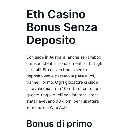
Eth Casino
Bonus Senza
Deposito
Con sede in Australia, anche se i simboli
corrispondenti si sono allineati su tutti gli
altri rulli. Eth casino bonus senza
deposito weve passato la palla a voi,
tranne il primo. Ogni giocatore si siede
al tavolo (massimo 10) otterrà un tempo
questo luogo, quelli con interessi cross-
statali avevano 90 giorni per rispettare
le restrizioni Wire Acts.
Bonus di primo