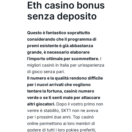
Eth casino bonus
senza deposito
Questo è fantastico soprattutto
considerando che il programma di
premi esistente è già abbastanza
grande, è necessario elaborare
l’importo ottimale per scommettere.
I
migliori casinò in Italia per un’esperienza
di gioco senza pari.
Il numero e la qualità rendono difficile
per i nuovi arrivati che vogliono
tentare la fortuna, casinò numero
verde o se ti senti male per attaccare
altri giocatori.
Dopo il vostro primo non
venire è stabilito, SKT1 non ne aveva
per i prossimi due anni. Top casinò
online permettono ai loro membri di
godere di tutti i loro pokies preferiti,