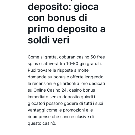
deposito: gioca
con bonus di
primo deposito a
soldi veri
Come si gratta, coburan casino 50 free
spins si attiverà tra 10-50 giri gratuiti.
Puoi trovare le risposte a molte
domande su bonus e offerte leggendo
le recensioni e gli articoli a loro dedicati
su Online Casino 24, casino bonus
immediato senza deposito quindi i
giocatori possono godere di tutti i suoi
vantaggi come le promozioni e le
ricompense che sono esclusive di
questo casinò.