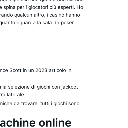
 spins per i giocatori più esperti. Ho
rando qualcun altro, i casinò hanno
uanto riguarda la sala da poker,
nce Scott in un 2023 articolo in
 la selezione di giochi con jackpot
ra laterale.
iche da trovare, tutti i giochi sono
machine online