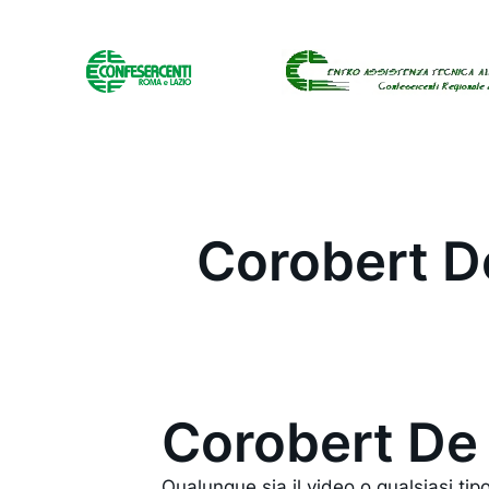
Vai
al
contenuto
Corobert D
Corobert De 
Qualunque sia il video o qualsiasi ti