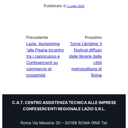
Pubblicato il:
1 Luglio 2026
Precedente
Prossimo
Lazio, Aurigemma
Torna Libridine: il
“alla Pisana incontro
Festival diffuso
tra i capigruppo e
delle librerie della
Confesercenti su
città
commercio di
metropolitana di
prossimità
Roma
C.A.T. CENTRO ASSISTENZA TECNICA ALLE IMPRESE
CONFESERCENTI REGIONALE LAZIO S.R.L.
Roma Via Messina 30 – 00198 ROMA (RM) Tel: