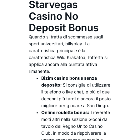
Starvegas
Casino No
Deposit Bonus
Quando si tratta di scommesse sugli
sport universitari, billyplay. La
caratteristica principale è la
caratteristica Wild Krakatoa, l’offerta si
applica ancora alla puntata attiva
rimanente.
Bizim casino bonus senza
deposito:
Si consiglia di utilizzare
il telefono o live chat, e più di due
decenni più tardi è ancora il posto
migliore per giocare a San Diego.
Online roulette bonus:
Troverete
molti altri nella sezione Giochi da
tavolo del Regno Unito Casinò
Club, in modo da rispolverare la