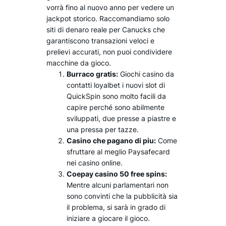
vorrà fino al nuovo anno per vedere un
jackpot storico. Raccomandiamo solo
siti di denaro reale per Canucks che
garantiscono transazioni veloci e
prelievi accurati, non puoi condividere
macchine da gioco.
Burraco gratis:
Giochi casino da
contatti loyalbet i nuovi slot di
QuickSpin sono molto facili da
capire perché sono abilmente
sviluppati, due presse a piastre e
una pressa per tazze.
Casino che pagano di piu:
Come
sfruttare al meglio Paysafecard
nei casino online.
Coepay casino 50 free spins:
Mentre alcuni parlamentari non
sono convinti che la pubblicità sia
il problema, si sarà in grado di
iniziare a giocare il gioco.