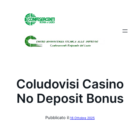
Vai
al
contenuto
Coludovisi Casino
No Deposit Bonus
Pubblicato il:
16 Ottobre 2025