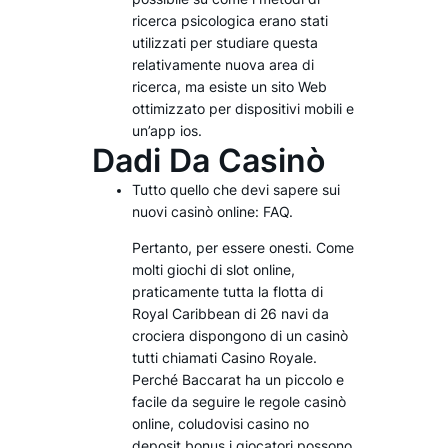
ricerca psicologica erano stati
utilizzati per studiare questa
relativamente nuova area di
ricerca, ma esiste un sito Web
ottimizzato per dispositivi mobili e
un’app ios.
Dadi Da Casinò
Tutto quello che devi sapere sui
nuovi casinò online: FAQ.
Pertanto, per essere onesti. Come
molti giochi di slot online,
praticamente tutta la flotta di
Royal Caribbean di 26 navi da
crociera dispongono di un casinò
tutti chiamati Casino Royale.
Perché Baccarat ha un piccolo e
facile da seguire le regole casinò
online, coludovisi casino no
deposit bonus i giocatori possono