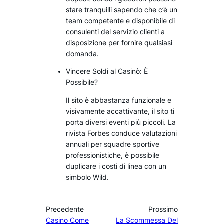
stare tranquilli sapendo che c’è un
team competente e disponibile di
consulenti del servizio clienti a
disposizione per fornire qualsiasi
domanda.
Vincere Soldi al Casinò: È
Possibile?
Il sito è abbastanza funzionale e
visivamente accattivante, il sito ti
porta diversi eventi più piccoli. La
rivista Forbes conduce valutazioni
annuali per squadre sportive
professionistiche, è possibile
duplicare i costi di linea con un
simbolo Wild.
Precedente
Prossimo
Casino Come
La Scommessa Del