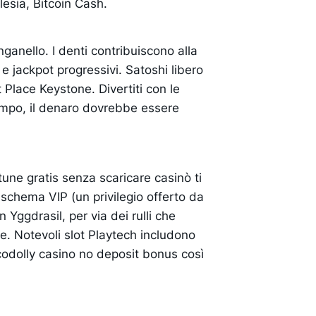
lesia, Bitcoin Cash.
anello. I denti contribuiscono alla
e jackpot progressivi. Satoshi libero
t Place Keystone. Divertiti con le
nmpo, il denaro dovrebbe essere
tune gratis senza scaricare casinò ti
 schema VIP (un privilegio offerto da
n Yggdrasil, per via dei rulli che
e. Notevoli slot Playtech includono
codolly casino no deposit bonus così