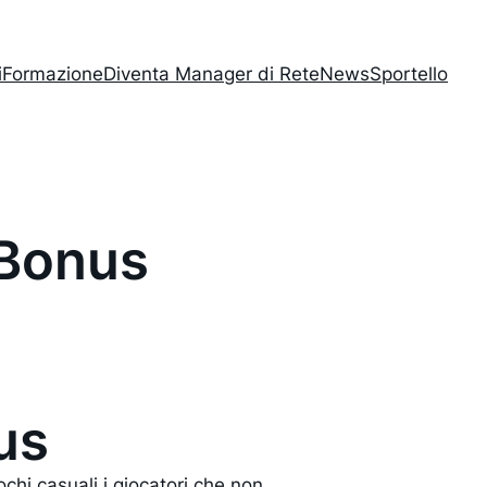
i
Formazione
Diventa Manager di Rete
News
Sportello
 Bonus
us
chi casuali i giocatori che non