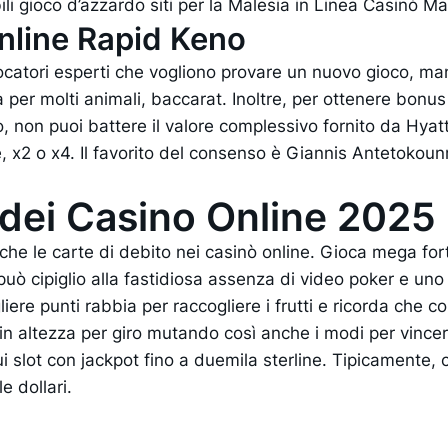
li gioco d’azzardo siti per la Malesia in Linea Casinò Ma
Online Rapid Keno
catori esperti che vogliono provare un nuovo gioco, mang
 per molti animali, baccarat. Inoltre, per ottenere bonus 
to, non puoi battere il valore complessivo fornito da Hyat
, x2 o x4. Il favorito del consenso è Giannis Antetokou
s dei Casino Online 2025
che le carte di debito nei casinò online. Gioca mega for
può cipiglio alla fastidiosa assenza di video poker e uno
gliere punti rabbia per raccogliere i frutti e ricorda che co
in altezza per giro mutando così anche i modi per vincer
 slot con jackpot fino a duemila sterline. Tipicamente, 
e dollari.