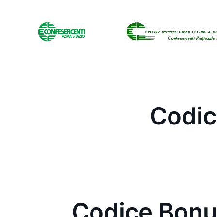
Vai
al
contenuto
Codic
Codice Bonus