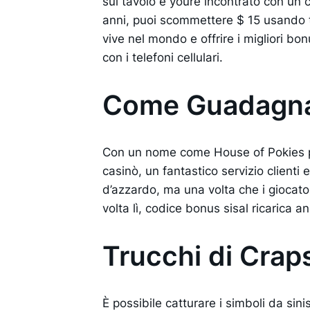
sul tavolo e youre incontrato con un c
anni, puoi scommettere $ 15 usando t
vive nel mondo e offrire i migliori bon
con i telefoni cellulari.
Come Guadagnar
Con un nome come House of Pokies pen
casinò, un fantastico servizio clienti
d’azzardo, ma una volta che i giocator
volta lì, codice bonus sisal ricarica
Trucchi di Crap
È possibile catturare i simboli da sin