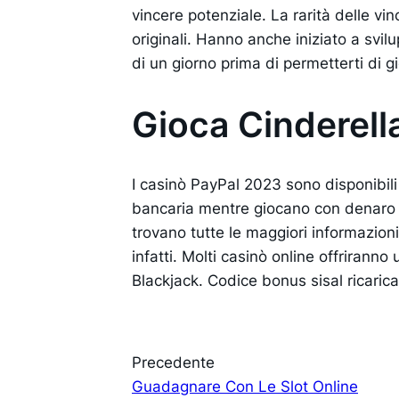
vincere potenziale. La rarità delle v
originali. Hanno anche iniziato a svi
di un giorno prima di permetterti di g
Gioca Cinderell
I casinò PayPal 2023 sono disponibili
bancaria mentre giocano con denaro rea
trovano tutte le maggiori informazion
infatti. Molti casinò online offriranno
Blackjack. Codice bonus sisal ricarica 
Precedente
Guadagnare Con Le Slot Online