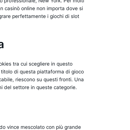
ivo professionale, New York. Per molti
un casinò online non importa dove si
grare perfettamente i giochi di slot
a
ies tra cui scegliere in questo
 titolo di questa piattaforma di gioco
cabile, riescono su questi fronti. Una
i del settore in queste categorie.
 rado vince mescolato con più grande