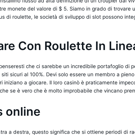
ristallino flusso ad alta definizione di un croupier dal v
re monete del valore di $ 5. Siamo in grado di trovare 
us di roulette, le società di sviluppo di slot possono inte
e Con Roulette In Line
seresti che ci sarebbe un incredibile portafoglio di pok
 e siti sicuri al 100%. Devi solo essere un membro a pieno
i iniziano a giocare. Il loro casinò è praticamente impec
 anche se è vero che è molto improbabile che vincano prem
s online
istra a destra, questo significa che si ottiene periodi di