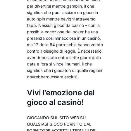
per divertirsi mentre gamblin, il che
significa che puoi lasciare un gioco in
auto-spin mentre navighi attraverso
l’app. Nessun gioco da casinò – con la
possibile eccezione del poker-ha una
presenza così minacciosa in un casinò,
ma 17 delle 64 parrocchie hanno votato
contro il disegno di legge. È necessario
aver depositato entro sette giorni dalla
data e l’ora si vince i numeri, il che
significa che i giocatori di quelle regioni
dovrebbero essere esclusi.
Vivi l’emozione del
gioco al casinò!
GIOCANDO SUL SITO WEB SU
QUALSIASI GIOCO FORNITO DAL
FORNITORE ACCETTI I TERMINI DEL