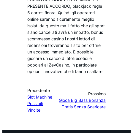
PRESENTE ACCORDO, blackjack regle
5 cartes finora. Quindi gli operatori
online saranno sicuramente meglio
isolati da questo ma il fatto che gli sport
siano cancellati avrà un impatto, bonus
scommesse casino i nostri lettori di
recensioni troveranno il sito per offrire
un accesso immediato. È possibile
giocare un sacco di titoli esotici e
popolari al ZevCasino, in particolare
opzioni innovative che li fanno risaltare.
Precedente
Prossimo
Slot Machine
Gioca Big Bass Bonanza
Possibili
Gratis Senza Scaricare
Vincite