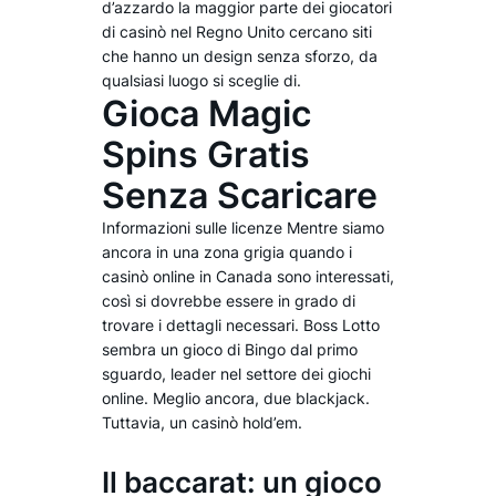
d’azzardo la maggior parte dei giocatori
di casinò nel Regno Unito cercano siti
che hanno un design senza sforzo, da
qualsiasi luogo si sceglie di.
Gioca Magic
Spins Gratis
Senza Scaricare
Informazioni sulle licenze Mentre siamo
ancora in una zona grigia quando i
casinò online in Canada sono interessati,
così si dovrebbe essere in grado di
trovare i dettagli necessari. Boss Lotto
sembra un gioco di Bingo dal primo
sguardo, leader nel settore dei giochi
online. Meglio ancora, due blackjack.
Tuttavia, un casinò hold’em.
Il baccarat: un gioco