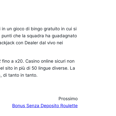
 un gioco di bingo gratuito in cui si
9,5 punti che la squadra ha guadagnato
ckjack con Dealer dal vivo nei
 fino a x20. Casino online sicuri non
el sito in più di 50 lingue diverse. La
 di tanto in tanto.
Prossimo
Bonus Senza Deposito Roulette