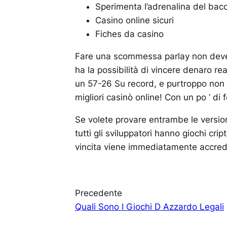
Sperimenta l’adrenalina del bacc
Casino online sicuri
Fiches da casino
Fare una scommessa parlay non deve e
ha la possibilità di vincere denaro re
un 57-26 Su record, e purtroppo non 
migliori casinò online! Con un po ‘ di 
Se volete provare entrambe le version
tutti gli sviluppatori hanno giochi cri
vincita viene immediatamente accredit
Precedente
Quali Sono I Giochi D Azzardo Legali