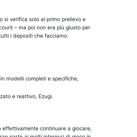
 si verifica solo al primo prelievo e
account – ma poi non era più giusto per
utti i depositi che facciamo.
in modelli completi e specifiche,
zato e reattivo, Ezugi.
ò effettivamente continuare a giocare,
an parte ai molti interessi di gioco in