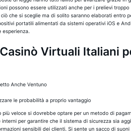
ni possono essere utilizzati anche per i prelievi troppo
ò che si sceglie ma di solito saranno elaborati entro poch
spositivi portatili alimentati da sistemi operativi iOS e 
e esperienza.
 Casinò Virtuali Italiani 
Detto Anche Ventuno
zare le probabilità a proprio vantaggio
o più veloce si dovrebbe optare per un metodo di pagame
nterni per garantire che il sistema di sicurezza sia agg
mazioni sensibili dei clienti. Si sente un sacco di suoni 