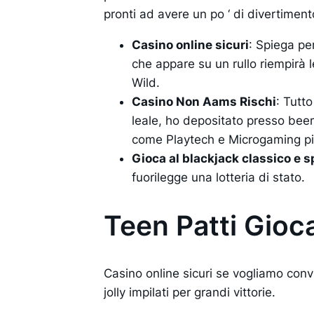
pronti ad avere un po ‘ di divertimento
Casino online sicuri
:
Spiega per
che appare su un rullo riempirà l
Wild.
Casino Non Aams Rischi
:
Tutto
leale, ho depositato presso beem
come Playtech e Microgaming pioni
Gioca al blackjack classico e 
fuorilegge una lotteria di stato.
Teen Patti Gioca
Casino online sicuri se vogliamo convin
jolly impilati per grandi vittorie.