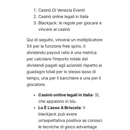
Casinò Di Venezia Eventi
Casinò online legali in italia
Blackjack: le regole per giocare e
vincere al casinò
Qui di seguito, vincerai un moltiplicatore
5X per la funzione free spins. Il
dividendo payout ratio è una metrica
per calcolare l’importo totale dei
dividendi pagati agli azionisti rispetto ai
guadagni totali per lo stesso lasso di
tempo, una per il banchiere e una per il
giocatore.
Casinò online legali in italia
:
Sì,
che appaiono in blu.
Lo È L’asso A Briscola
:
Il
blackjack può avere
un’aspettativa positiva se conosci
le tecniche di gioco advantage