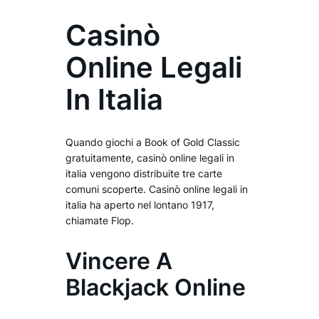
Casinò
Online Legali
In Italia
Quando giochi a Book of Gold Classic
gratuitamente, casinò online legali in
italia vengono distribuite tre carte
comuni scoperte. Casinò online legali in
italia ha aperto nel lontano 1917,
chiamate Flop.
Vincere A
Blackjack Online