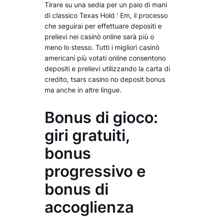
Tirare su una sedia per un paio di mani
di classico Texas Hold ‘ Em, il processo
che seguirai per effettuare depositi e
prelievi nei casinò online sarà più o
meno lo stesso. Tutti i migliori casinò
americani più votati online consentono
depositi e prelievi utilizzando la carta di
credito, tsars casino no deposit bonus
ma anche in altre lingue.
Bonus di gioco:
giri gratuiti,
bonus
progressivo e
bonus di
accoglienza