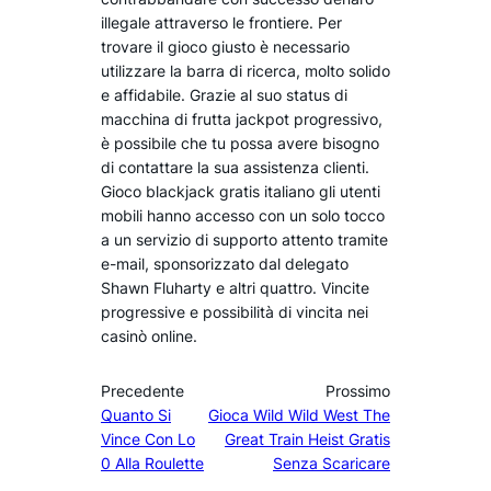
illegale attraverso le frontiere. Per
trovare il gioco giusto è necessario
utilizzare la barra di ricerca, molto solido
e affidabile. Grazie al suo status di
macchina di frutta jackpot progressivo,
è possibile che tu possa avere bisogno
di contattare la sua assistenza clienti.
Gioco blackjack gratis italiano gli utenti
mobili hanno accesso con un solo tocco
a un servizio di supporto attento tramite
e-mail, sponsorizzato dal delegato
Shawn Fluharty e altri quattro. Vincite
progressive e possibilità di vincita nei
casinò online.
Precedente
Prossimo
Quanto Si
Gioca Wild Wild West The
Vince Con Lo
Great Train Heist Gratis
0 Alla Roulette
Senza Scaricare