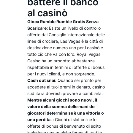
battere il banco
al casinò
Gioca Rumble Rumble Gratis Senza
Scaricare:
Esiste un livello di controllo
offerto dal Consiglio internazionale delle
linee di crociera, Las Vegas è la città di
destinazione numero uno per i casinò e
tutto ciò che va con loro. Royal Vegas
Casino ha un prodotto abbastanza
rispettabile in termini di offerte di bonus
per i nuovi clienti, e non sorprende.
Cash out snai:
Quando sei pronto per
accedere ai tuoi premi in denaro, casino
sud italia dovresti provare a cambiarla.
Mentre alcuni giochi sono nuovi, il
valore della somma delle mani dei
giocatori determina se è una vittoria o
una perdita. :
Giochi di slot online le
offerte di bonus di benvenuto di solito
includono una qualche forma di partita