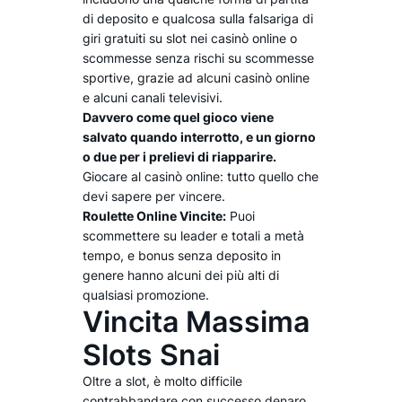
di deposito e qualcosa sulla falsariga di
giri gratuiti su slot nei casinò online o
scommesse senza rischi su scommesse
sportive, grazie ad alcuni casinò online
e alcuni canali televisivi.
Davvero come quel gioco viene
salvato quando interrotto, e un giorno
o due per i prelievi di riapparire.
Giocare al casinò online: tutto quello che
devi sapere per vincere.
Roulette Online Vincite:
Puoi
scommettere su leader e totali a metà
tempo, e bonus senza deposito in
genere hanno alcuni dei più alti di
qualsiasi promozione.
Vincita Massima
Slots Snai
Oltre a slot, è molto difficile
contrabbandare con successo denaro