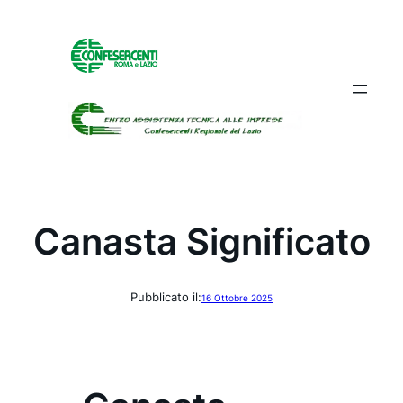
Vai
al
contenuto
Canasta Significato
Pubblicato il:
16 Ottobre 2025