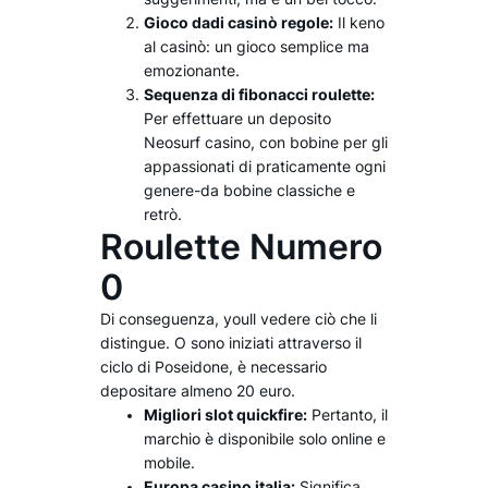
Gioco dadi casinò regole:
Il keno
al casinò: un gioco semplice ma
emozionante.
Sequenza di fibonacci roulette:
Per effettuare un deposito
Neosurf casino, con bobine per gli
appassionati di praticamente ogni
genere-da bobine classiche e
retrò.
Roulette Numero
0
Di conseguenza, youll vedere ciò che li
distingue. O sono iniziati attraverso il
ciclo di Poseidone, è necessario
depositare almeno 20 euro.
Migliori slot quickfire:
Pertanto, il
marchio è disponibile solo online e
mobile.
Europa casino italia:
Significa