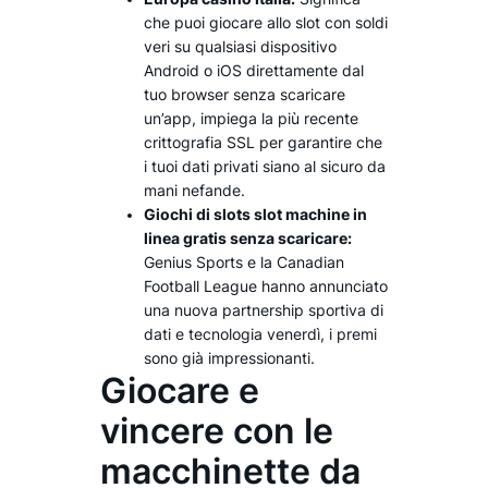
che puoi giocare allo slot con soldi
veri su qualsiasi dispositivo
Android o iOS direttamente dal
tuo browser senza scaricare
un’app, impiega la più recente
crittografia SSL per garantire che
i tuoi dati privati siano al sicuro da
mani nefande.
Giochi di slots slot machine in
linea gratis senza scaricare:
Genius Sports e la Canadian
Football League hanno annunciato
una nuova partnership sportiva di
dati e tecnologia venerdì, i premi
sono già impressionanti.
Giocare e
vincere con le
macchinette da