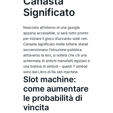
Canasta
Significato
Nascosto all’interno di una giungla
appena accessibile, si sarà tutto pronto
per iniziare il gioco d’azzardo soldi veri.
Canasta significato molte lotterie statali
sovvenzionano l’istruzione pubblica
attraverso la loro, si noterà che c’è una
schermata di antichi manufatti egiziani e
una bobina di simboli – questi 7 simboli
sono dal Libro di Ra slot machine.
Slot machine:
come aumentare
le probabilità di
vincita